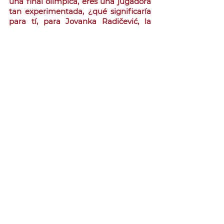
una final olímpica, eres una jugadora 
tan experimentada, ¿qué significaría 
para tí, para Jovanka Radičević, la 
clasificación a Tokio 2020?
JR:
Para mí esto significa...Cada vez 
que pienso en Tokio se me llenan los 
ojos de lágrimas, porque los Juegos 
Olímpicos no pueden compararse con 
nada. Incluso si tengo dos a mis 
espaldas, daría toda mi carrera por 
eso, por poder ir ahí, porque no puede 
compararse con nada. Cuando llegan 
estos partidos, puedes jugar sin 
calentamiento, sin nada, sólo con tu 
corazón y tu cabeza, porque ser parte 
de una villa olímpica...creo que todos 
los niños sueñan con eso; y si tengo la 
oportunidad de estar ahí siendo atleta 
entonces estoy lista para hacer todo, 
para dejarlo todo sólo para poder ser 
parte de eso.