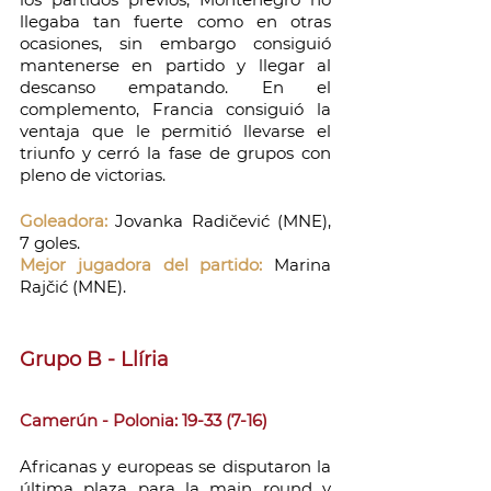
llegaba tan fuerte como en otras 
ocasiones, sin embargo consiguió 
mantenerse en partido y llegar al 
descanso empatando. En el 
complemento, Francia consiguió la 
ventaja que le permitió llevarse el 
triunfo y cerró la fase de grupos con 
pleno de victorias.
Goleadora:
 Jovanka Radičević (MNE), 
7 goles.
Mejor jugadora del partido:
 Marina 
Rajčić (MNE).
Grupo B - Llíria
Camerún - Polonia: 19-33 (7-16)
Africanas y europeas se disputaron la 
última plaza para la main round y 