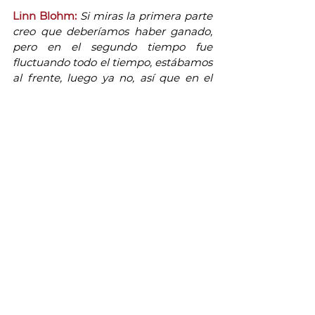
Linn Blohm:
Si miras la primera parte 
creo que deberíamos haber ganado, 
pero en el segundo tiempo fue 
fluctuando todo el tiempo, estábamos 
al frente, luego ya no, así que en el 
final cualquiera de los dos equipos 
podría haberlo ganado. Pero tuvimos 
el último ataque y siento que 
podríamos haber ganado el partido, 
así que mi sensación ahora es que 
perdimos un punto.
PM: ¿Creés que el haber tenido dos 
partidos más débiles al comienzo del 
torneo hizo que les costara encontrar 
el ritmo hoy?
LB:
Nosotras casi que no hemos 
hablado de otra cosa más que de este 
partido, desde el principio, porque 