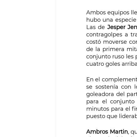
Ambos equipos lleg
hubo una especie 
Las de 
Jesper Je
contragolpes a tr
costó moverse con
de la primera mit
conjunto ruso les 
cuatro goles arriba
En el complemento
se sostenía con l
goleadora del part
para el conjunto
minutos para el fi
puesto que liderab
Ambros Martin
, q