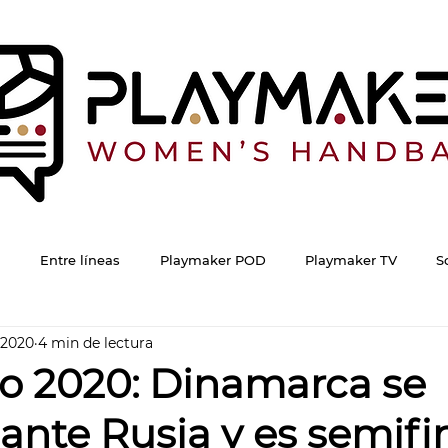
Entre líneas
Playmaker POD
Playmaker TV
S
 2020
4 min de lectura
o 2020: Dinamarca se
nte Rusia y es semifin