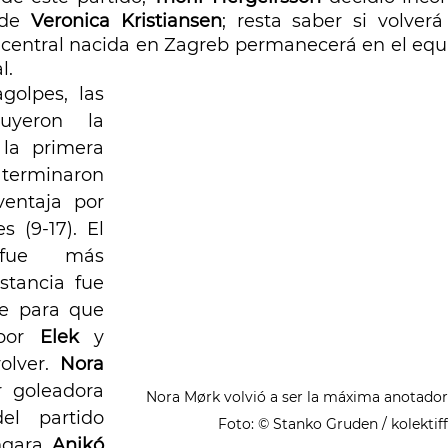
de 
Veronica Kristiansen
; resta saber si volverá
a central nacida en Zagreb permanecerá en el equi
l.
olpes, las 
uyeron la 
la primera 
terminaron 
entaja por 
 (9-17). El 
fue más 
stancia fue 
e para que 
por 
Elek 
y 
olver. 
Nora 
r goleadora 
Nora Mørk volvió a ser la máxima anotadora
l partido 
Foto: © Stanko Gruden / kolekti
ngara 
Anikó 