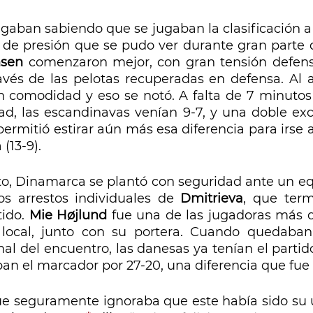
aban sabiendo que se jugaban la clasificación a s
de presión que se pudo ver durante gran parte d
nsen 
comenzaron mejor, con gran tensión defensi
avés de las pelotas recuperadas en defensa. Al a
 comodidad y eso se notó. A falta de 7 minutos p
ad, las escandinavas venían 9-7, y una doble excl
permitió estirar aún más esa diferencia para irse 
 (13-9).
, Dinamarca se plantó con seguridad ante un eq
os arrestos individuales de 
Dmitrieva
, que term
ido. 
Mie Højlund 
fue una de las jugadoras más 
 local, junto con su portera. Cuando quedaba
nal del encuentro, las danesas ya tenían el partido
an el marcador por 27-20, una diferencia que fue
ue seguramente ignoraba que este había sido su ú