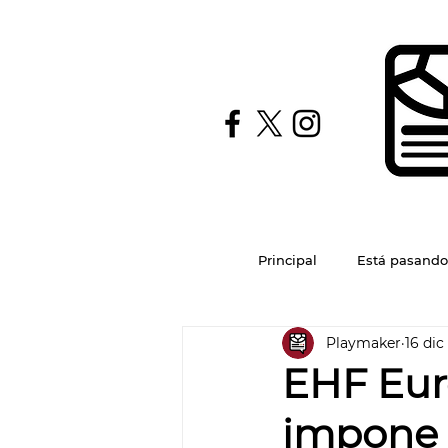
Principal
Está pasando
Playmaker
16 dic
EHF Eur
impone a