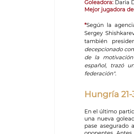
Goleadora: 
Daria D
Mejor jugadora del
*
Según la agenci
Sergey Shishkarev
también presid
decepcionado compl
de la motivación
español, trazó un
federación"
.
Hungría 21
En el último parti
una nueva goleada
pase asegurado a 
oponentes. Antes 