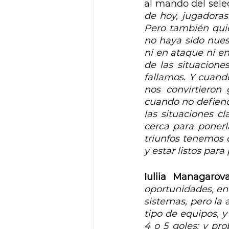
al mando del sele
de hoy, jugadoras
Pero también quie
no haya sido nues
ni en ataque ni e
de las situacione
fallamos. Y cuand
nos convirtieron
cuando no defiend
las situaciones c
cerca para ponerl
triunfos tenemos 
y estar listos para
Iuliia Managarov
oportunidades, en
sistemas, pero la
tipo de equipos, y
4 o 5 goles; y pr