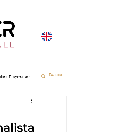
obre Playmaker
alista