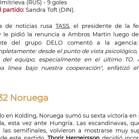
mitrieva (RUS) - 9 goles
 partido:
Sandra Toft (DIN).
a de noticias rusa 
TASS
, el presidente de la fe
 le pidió la renuncia a Ambros Martin luego de l
ente del grupo DELO comentó a la agencia
etamente: desde el punto de vista psicológico, de
 del equipo, especialmente en el último TO. A
a línea bajo nuestra cooperación", enfatizó el 
-32 Noruega
do en Kolding, Noruega sumó su sexta victoria en s
, esta vez ante Hungría. Las escandinavas, que
las semifinales, volvieron a mostrarse muy sup
de este partido, 
Thorir Hergeirsson 
decidió incor