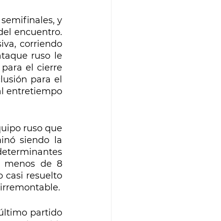
emifinales, y 
el encuentro. 
va, corriendo 
taque ruso le 
ara el cierre 
usión para el 
al entretiempo 
uipo ruso que 
inó siendo la 
determinantes 
n menos de 8 
 casi resuelto 
 irremontable.
ltimo partido 