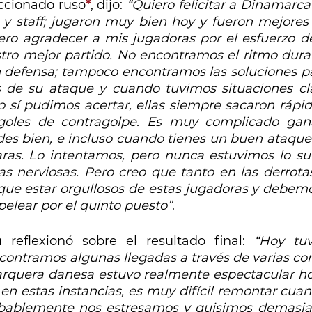
ccionado ruso
*
, dijo: 
“Quiero felicitar a Dinamarca 
 y staff; jugaron muy bien hoy y fueron mejores 
ro agradecer a mis jugadoras por el esfuerzo d
tro mejor partido. No encontramos el ritmo durant
n defensa; tampoco encontramos las soluciones pa
s de su ataque y cuando tuvimos situaciones clar
o sí pudimos acertar, ellas siempre sacaron rápid
 goles de contragolpe. Es muy complicado gana
es bien, e incluso cuando tienes un buen ataque p
laras. Lo intentamos, pero nunca estuvimos lo su
as nerviosas. Pero creo que tanto en las derrota
que estar orgullosos de estas jugadoras y debemo
 pelear por el quinto puesto”
. 
a
 reflexionó sobre el resultado final: 
“Hoy tu
contramos algunas llegadas a través de varias co
 arquera danesa estuvo realmente espectacular hoy
 en estas instancias, es muy difícil remontar cuan
obablemente nos estresamos y quisimos demasiad