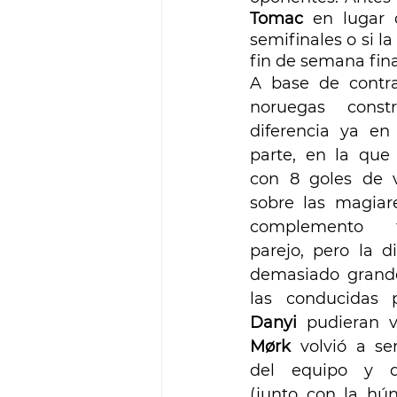
Tomac 
en lugar 
semifinales o si l
fin de semana fina
A base de contrag
noruegas constr
diferencia ya en 
parte, en la que 
con 8 goles de v
sobre las magiares
complemento 
parejo, pero la di
demasiado grand
las conducidas 
Danyi 
pudieran v
Mørk
 volvió a se
del equipo y de
(junto con la hú