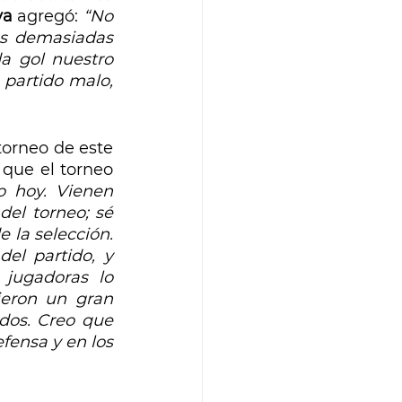
va 
agregó: 
“No 
s demasiadas 
a gol nuestro 
partido malo, 
torneo de este 
que el torneo 
 hoy. Vienen 
el torneo; sé 
 la selección. 
l partido, y 
jugadoras lo 
ieron un gran 
dos. Creo que 
ensa y en los 