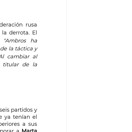
deración rusa 
a derrota. El 
: 
"Ambros ha 
 la táctica y 
l cambiar al 
titular de la 
eis partidos y 
 ya tenían el 
eriores a sus 
porar a 
Marta 