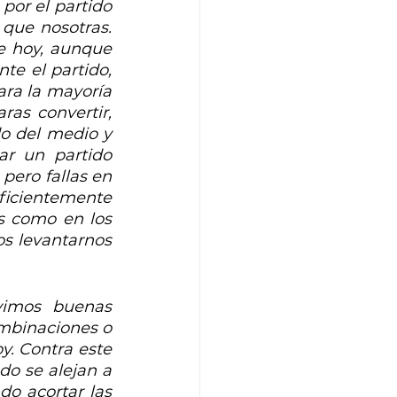
por el partido 
que nosotras. 
e hoy, aunque 
e el partido, 
ra la mayoría 
as convertir, 
o del medio y 
r un partido 
ero fallas en 
ficientemente 
s como en los 
s levantarnos 
vimos buenas 
mbinaciones o 
. Contra este 
do se alejan a 
o acortar las 