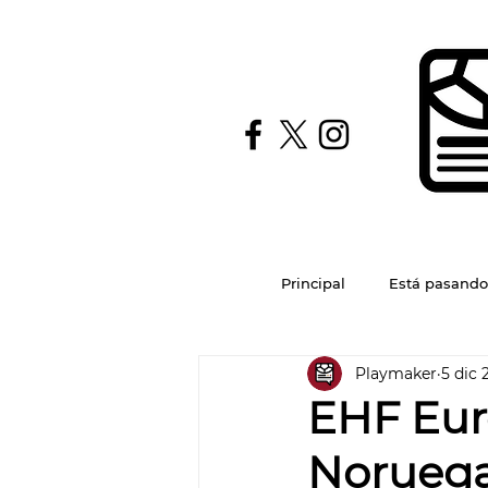
Principal
Está pasando
Playmaker
5 dic 
EHF Eur
Noruega