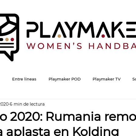
Entre líneas
Playmaker POD
Playmaker TV
S
2020
6 min de lectura
o 2020: Rumania remo
 aplasta en Kolding