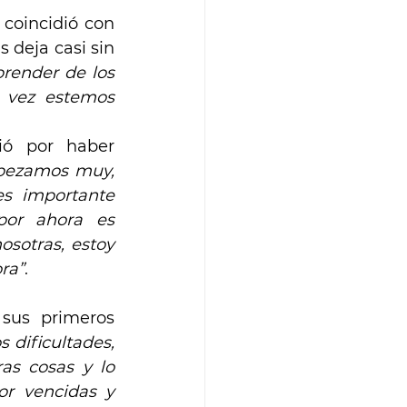
coincidió con 
 deja casi sin 
render de los 
 vez estemos 
ió por haber 
ezamos muy, 
s importante 
or ahora es 
sotras, estoy 
ra”
. 
sus primeros 
dificultades, 
s cosas y lo 
r vencidas y 