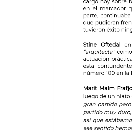
cargo hoy sobre t
en el marcador qu
parte, continuaba
que pudieran frenar
tuvieron éxito nin
Stine Oftedal
“arquitecta”
 como 
actuación práctica
esta contundente
número 100 en la h
Marit Malm Frafjo
luego de un hiato 
gran partido per
partido muy duro,
así que estábamo
ese sentido hemos