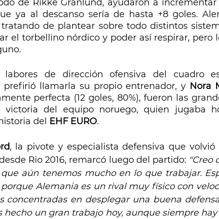
odo de Rikke Granlund, ayudaron a incrementar 
e ya al descanso sería de hasta +8 goles. Alem
 tratando de plantear sobre todo distintos sistem
 el torbellino nórdico y poder así respirar, pero l
guno.
prefirió llamarla su propio entrenador, y 
Nora 
mente perfecta (12 goles, 80%), fueron las grandes
 victoria del equipo noruego, quien jugaba ho
istoria del 
EHF EURO
.
rd
, la pivote y especialista defensiva que volvió 
desde Rio 2016, remarcó luego del partido: 
"Creo 
o que aún tenemos mucho en lo que trabajar. Es
 porque Alemania es un rival muy físico con veloc
s concentradas en desplegar una buena defensa.
 hecho un gran trabajo hoy, aunque siempre hay 