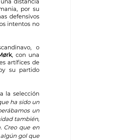
una distancia 
ania, por su 
as defensivos 
os intentos no 
 en labores de dirección ofensiva del cuadro escandinavo, o 
Mørk
, con una 
 artífices de 
y su partido 
a la selección 
que ha sido un 
perábamos un 
idad también, 
 Creo que en 
algún gol que 