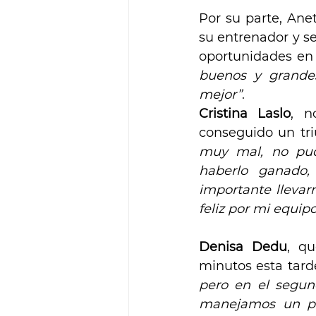
Por su parte, Ane
su entrenador y se
oportunidades en
buenos y grandes
mejor”
.
Cristina Laslo
, n
conseguido un tri
muy mal, no pudi
haberlo ganado,
importante llevarn
feliz por mi equ
Denisa Dedu
, qu
minutos esta tard
pero en el segun
manejamos un poc