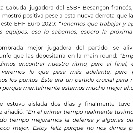
ta Łabuda, jugadora del ESBF Besançon francés, 
 mostró positiva pese a esta nueva derrota que las
 este EHF Euro 2020: 
“Tenemos que trabajar y ap
 equipos, eso lo sabemos, espero la próxima
ombrada mejor jugadora del partido, se aliv
unfo que las depositaría en la main round: 
“Emp
mos encontrar nuestro ritmo, pero al final, e
 veremos lo que pasa más adelante, pero p
os los puntos. Éste era un partido crucial para no
ipo porque mentalmente estamos mucho mejor aho
e estuvo aislada dos días y finalmente tuvo 
e añadió: 
“En el primer tiempo realmente tuvimos 
do tiempo mejoramos la defensa y algunas otra
o mejor. Estoy feliz porque no nos dimos po