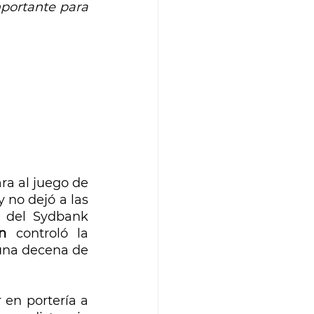
portante para 
a al juego de 
 no dejó a las 
 del Sydbank 
on 
controló la 
una decena de 
 en portería a 