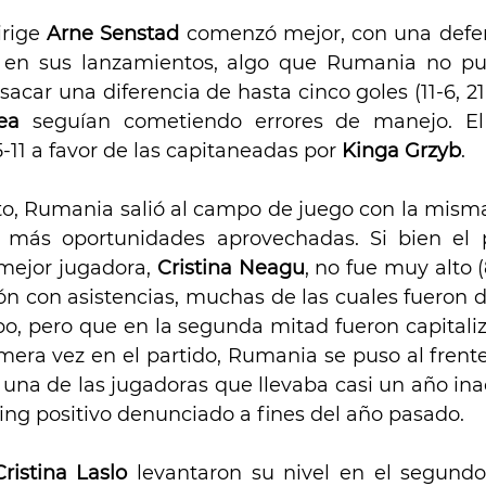
rige 
Arne Senstad
 comenzó mejor, con una defe
d en sus lanzamientos, algo que Rumania no pud
acar una diferencia de hasta cinco goles (11-6, 21’
ea
 seguían cometiendo errores de manejo. El
-11 a favor de las capitaneadas por 
Kinga Grzyb
.
, Rumania salió al campo de juego con la misma 
más oportunidades aprovechadas. Si bien el p
mejor jugadora, 
Cristina Neagu
, no fue muy alto (
ión con asistencias, muchas de las cuales fueron d
o, pero que en la segunda mitad fueron capitaliza
mera vez en el partido, Rumania se puso al frente
, una de las jugadoras que llevaba casi un año ina
ng positivo denunciado a fines del año pasado. 
Cristina Laslo
 levantaron su nivel en el segundo