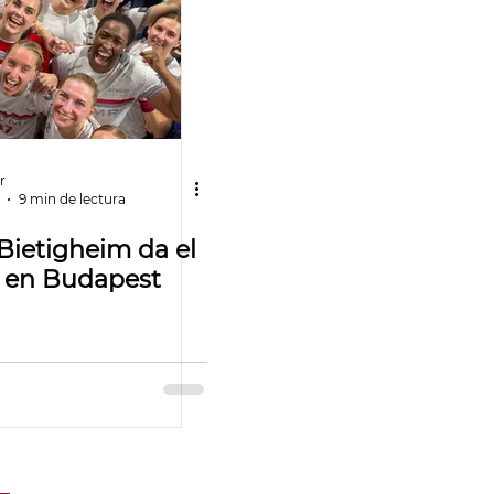
r
9 min de lectura
ietigheim da el
 en Budapest