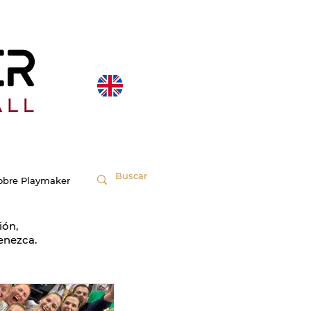
obre Playmaker
ión,
enezca.