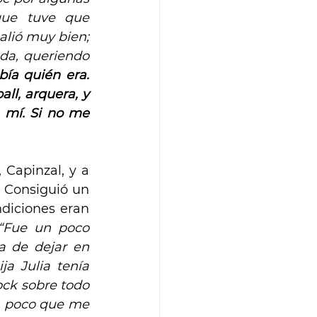
ue tuve que 
lió muy bien; 
da, queriendo 
ía quién era. 
l, arquera, y 
mí. Si no me 
Capinzal, y a 
 Consiguió un 
diciones eran 
“Fue un poco 
a de dejar en 
 Julia tenía 
ck sobre todo 
n poco que me 