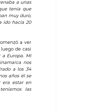
renaba a unas 
ue tenía que 
ban muy duro, 
 ido hacía 20 
comenzó a ver 
luego de casi 
 a Europa. Mi 
inamarca nos 
ado a los 34 
os años él se 
 era estar en 
teníamos las 