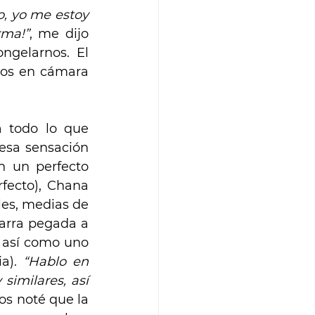
, yo me estoy 
rma!”
, me dijo 
gelarnos. El 
os en cámara 
 todo lo que 
esa sensación 
 un perfecto 
fecto), Chana 
es, medias de 
arra pegada a 
 así como uno 
a). 
“Hablo en 
imilares, así 
s noté que la 