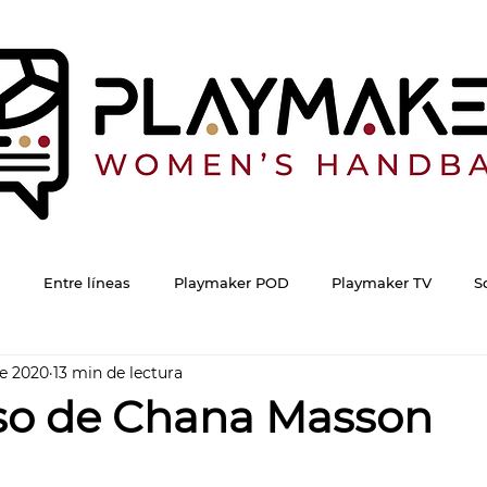
Entre líneas
Playmaker POD
Playmaker TV
S
e 2020
13 min de lectura
eso de Chana Masson