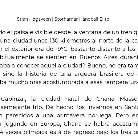
Stian Høgsveen | Storhamar Håndball Elite
do el paisaje visible desde la ventana de un tren 
una ciudad unos 130 kilómetros al norte de la cap
el exterior era de -9°C, bastante distante a los 
itualmente se sienten en Buenos Aires durante 
aba a conocer aquella ciudad? Bueno, no era tanto
sino la historia de una arquera brasilera de 
ba mucho más acostumbrada a esas temperatura
apinzal, la ciudad natal de Chana Masson
emejante frío. De hecho, los inviernos en Santa
 parecidos a una primavera noruega. Pero en 
a jugando en Europa, Chana se habrá acostumb
4 veces olímpica está de regreso bajo los tres pa