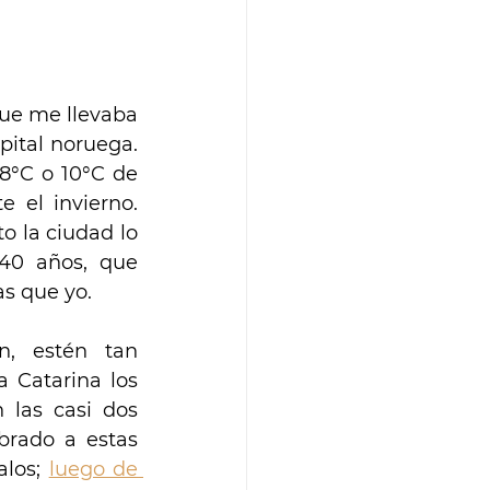
que me llevaba 
ital noruega. 
8°C o 10°C de 
el invierno. 
 la ciudad lo 
40 años, que 
s que yo.
, estén tan 
 Catarina los 
las casi dos 
rado a estas 
los; 
luego de 