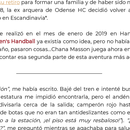
u retiro
 para formar una familia y de haber sido m
8, la ex arquera de Odense HC decidió volver a
en Escandinavia*.
n's Handball
 ya existía como idea, pero no había
 año, pasaron cosas…Chana Masson juega ahora e
ontar esa segunda parte de esta aventura más 
ión”
, me había escrito. Bajé del tren e intenté bus
 estatura me impidió encontrarla, pero el andé
ivisarla cerca de la salida; camperón rojo hasta 
de botas que no eran tan antideslizantes como el
 a la estación, ¡el piso está muy resbaloso!”
). 
“
?”
, me preguntó mientras se agachaba para salu