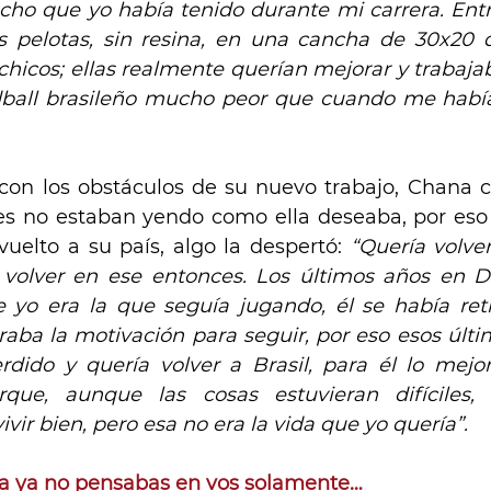
cho que yo había tenido durante mi carrera. Ent
 pelotas, sin resina, en una cancha de 30x20 q
chicos; ellas realmente querían mejorar y trabaja
dball brasileño mucho peor que cuando me había
con los obstáculos de su nuevo trabajo, Chana 
es no estaban yendo como ella deseaba, por eso 
uelto a su país, algo la despertó: 
“Quería volver
 volver en ese entonces. Los últimos años en D
o era la que seguía jugando, él se había retir
aba la motivación para seguir, por eso esos últim
rdido y quería volver a Brasil, para él lo mejor
rque, aunque las cosas estuvieran difíciles, 
vir bien, pero esa no era la vida que yo quería”.
a ya no pensabas en vos solamente… 