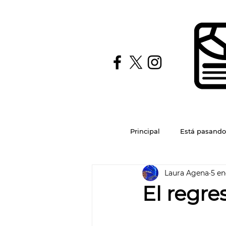
Principal
Está pasando
Laura Agena
5 en
El regr