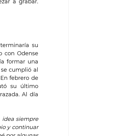
ezar a grabar.
erminaría su 
o con Odense 
ía formar una 
se cumplió al 
En febrero de 
ó su último 
azada. Al día 
 idea siempre 
o y continuar 
é por algunas 