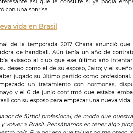
interesante así que le consulté si ya podía emp
ó con una sonrisa.
eva vida en Brasil
inal de la temporada 2017 Chana anunció que t
adora de handball. Aún tenía un año de contrat
bía avisado al club que ese último año intentar
 su deseo como el de su esposo, Jairo; y el sueño 
ber jugado su último partido como profesional. 
mpezado un tratamiento con hormonas, disput
mayo y el 6 de junio confirmó que estaba embar
Brasil con su esposo para empezar una nueva vida.
gador de fútbol profesional, de modo que nuestra
 y volver a Brasil. Pensábamos en tener algo propi
estro país. Fue por eso que tal vez no me preocup