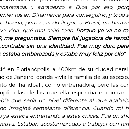
barazada, y agradezco a Dios por eso, porq
mientos en Dinamarca para conseguirlo, y todo sa
fue buena, pero cuando llegué a Brasil, embaraza
a vida…qué mal salió todo. 
Porque yo ya no sab
?, me preguntaba. Siempre fui jugadora de handbal
contraba sin una identidad. Fue muy duro para 
 estaba embarazada y estaba muy feliz por ello”.
ió en Florianópolis, a 400km de su ciudad natal, 
 de Janeiro, donde vivía la familia de su esposo.
ito del handball, como entrenadora, pero las con
licadas de las que ella esperaba encontrar. 
bía que sería un nivel diferente al que acabab
o imaginé semejante diferencia. Cuando mi hija
 ya estaba entrenando a estas chicas. Fue un sho
izativa. Estaban acostumbradas a trabajar con ta