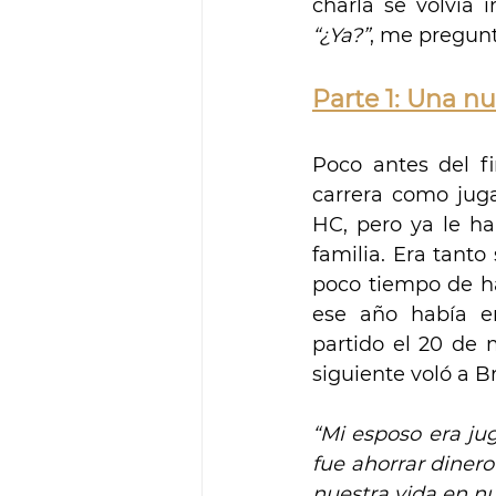
charla se volvía 
“¿Ya?”
, me pregunt
Parte 1: Una nu
Poco antes del f
carrera como jug
HC, pero ya le ha
familia. Era tanto
poco tiempo de ha
ese año había e
partido el 20 de 
siguiente voló a 
“Mi esposo era ju
fue ahorrar dinero
nuestra vida en nu