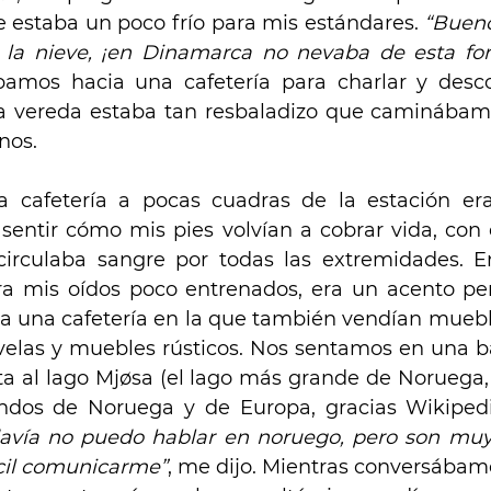
e estaba un poco frío para mis estándares.
 “Bueno
la nieve, ¡en Dinamarca no nevaba de esta fo
amos hacia una cafetería para charlar y descon
la vereda estaba tan resbaladizo que caminábam
nos.
a cafetería a pocas cuadras de la estación era
 sentir cómo mis pies volvían a cobrar vida, con 
irculaba sangre por todas las extremidades. En
a mis oídos poco entrenados, era un acento per
Era una cafetería en la que también vendían muebl
 velas y muebles rústicos. Nos sentamos en una b
ista al lago Mjøsa (el lago más grande de Noruega,
ndos de Noruega y de Europa, gracias Wikipedi
vía no puedo hablar en noruego, pero son muy s
cil comunicarme”
, me dijo. Mientras conversábamo