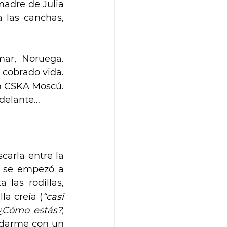
adre de Julia 
 las canchas, 
*esta entrevista se realizó en el mes de enero de 2019 en Hamar, Noruega. 
 cobrado vida. 
n CSKA Moscú. 
adelante…
carla entre la 
n se empezó a 
las rodillas, 
la creía (
“casi 
¿Cómo estás?, 
darme con un 