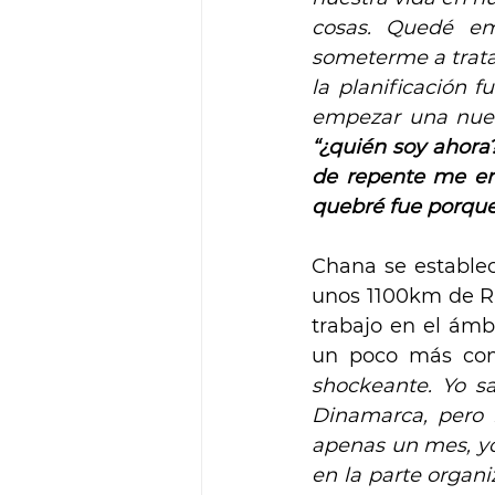
cosas. Quedé em
someterme a trata
la planificación 
empezar una nuev
“¿quién soy ahora
de repente me en
quebré fue porque
Chana se establec
unos 1100km de Rio
trabajo en el ámb
un poco más comp
shockeante. Yo sa
Dinamarca, pero n
apenas un mes, yo
en la parte organ